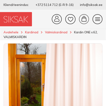
Klienditeenindus:
+372 5114 712 (E-R 9-16)
info@siksak.ee
Avalehele
Kardinad
Valmiskardinad
Kardin ONE v.62,
VALMISKARDIN