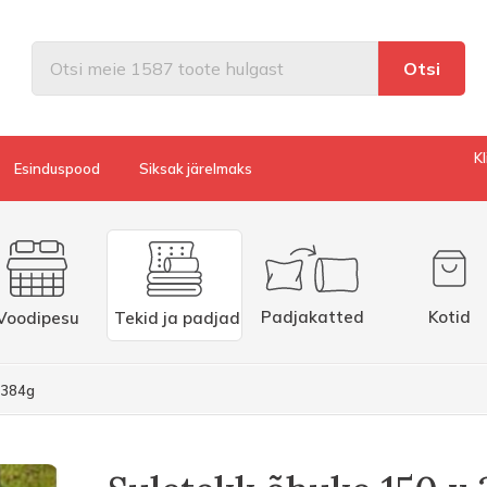
Otsi
K
Esinduspood
Siksak järelmaks
Padjakatted
Kotid
Tekid ja padjad
Voodipesu
 384g