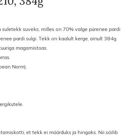
210, 384g
 suletekk suveks, milles on 70% valge pürenee pardi
nee pardi sulgi. Tekk on kaalult kerge, ainult 384g.
tuuriga magamistoas.
rras.
opean Norm).
rgikutele.
amiskotti, et tekk ei määrduks ja hingaks. Nii säilib