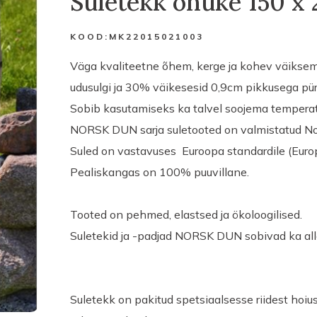
Suletekk õhuke 150 x 
KOOD:
MK22015021003
Väga kvaliteetne õhem, kerge ja kohev väiksem
udusulgi ja 30% väikesesid 0,9cm pikkusega püre
Sobib kasutamiseks ka talvel soojema tempera
NORSK DUN sarja suletooted on valmistatud No
Suled on vastavuses Euroopa standardile (Eur
Pealiskangas on 100% puuvillane.
Tooted on pehmed, elastsed ja ökoloogilised.
Suletekid ja -padjad NORSK DUN sobivad ka alle
Suletekk on pakitud spetsiaalsesse riidest hoiust