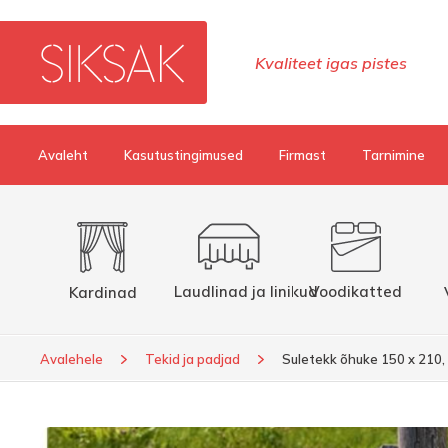
Kvaliteet igas pistes
Avaleht
Kasutustingimused
Firmast
Tarnimine
Laudlinad ja linikud
Voodikatted
Kardinad
Avalehele
Tekid ja padjad
Suletekk õhuke 150 x 210,