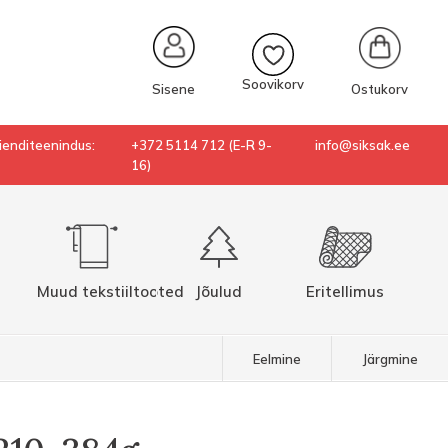
Soovikorv
Ostukorv
Sisene
lienditeenindus:
+372 5114 712 (E-R 9-
info@siksak.ee
16)
Muud tekstiiltooted
Jõulud
Eritellimus
Eelmine
Järgmine